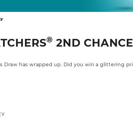
AY
®
ATCHERS
2ND CHANCE
Draw has wrapped up. Did you win a glittering pri
EY