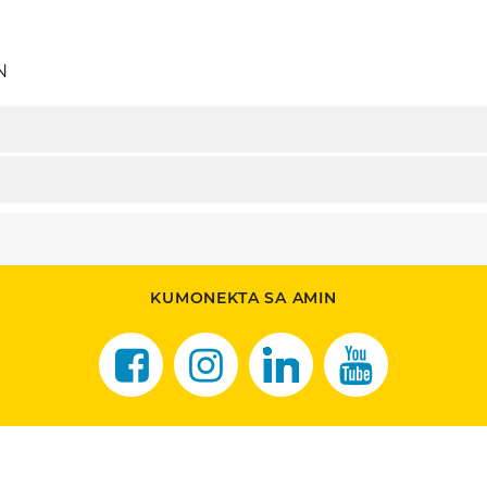
N
KUMONEKTA SA AMIN