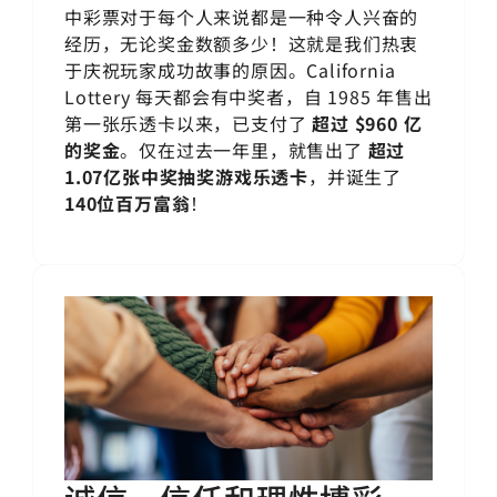
中彩票对于每个人来说都是一种令人兴奋的
经历，无论奖金数额多少！这就是我们热衷
于庆祝玩家成功故事的原因。California
Lottery 每天都会有中奖者，自 1985 年售出
第一张乐透卡以来，已支付了
超过 $960 亿
的奖金
。仅在过去一年里，就售出了
超过
1.07亿张中奖抽奖游戏乐透卡
，并诞生了
140位百万富翁
！