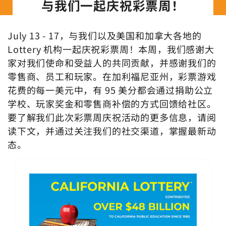
与我们一起庆祝彩票周！
July 13 - 17，与我们以及美国和加拿大各地的
Lottery 机构一起庆祝彩票周！本周，我们感谢大
家对我们使命和受益人的共同贡献，并感谢我们的
零售商、员工和玩家。在加利福尼亚州，彩票游戏
花费的每一美元中，有 95 美分都会通过捐助公立
学校、玩家奖金和零售商补偿的方式回馈给社区。
要了解我们此次彩票周庆祝活动的更多信息，请阅
读下文，并通过关注我们的社交渠道，掌握最新动
态。