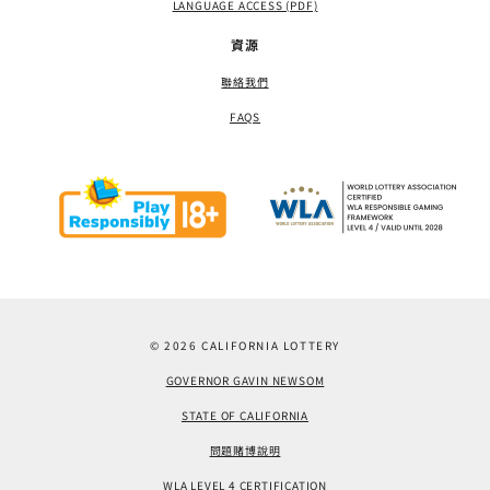
LANGUAGE ACCESS (PDF)
資源
聯絡我們
FAQS
© 2026 CALIFORNIA LOTTERY
GOVERNOR GAVIN NEWSOM
STATE OF CALIFORNIA
問題賭博說明
WLA LEVEL 4 CERTIFICATION