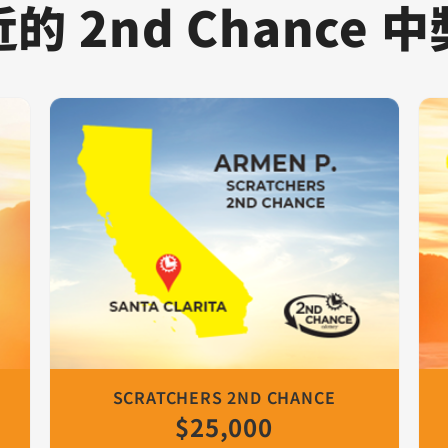
的 2nd Chance 
ance
跳過視覺幻燈片
s 2nd Chance
Chance
 2nd Chance
rs 2nd Chance
ce
lus 2nd Chance
o Plus 2nd Chance
o Plus 2nd Chance
SCRATCHERS 2ND CHANCE
$25,000