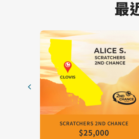
最近
卡片 1
Clovis, California | Alice S. | Scratchers 2nd Ch
Scratchers 2nd Chance
$25,000
卡片 2
Santa Clarita, California | Armen P | Scratcher
Scratchers 2nd Chance
$25,000
卡片 3
Vallejo, California | Wayne P. | Scratchers 2nd 
Scratchers 2nd Chance
$25,000
卡片 4
Costa Mesa, California | Timothy N. | Fantasy 5
Fantasy 5 2nd Chance
$10,000
卡片 5
El Dorado Hills, California | Steve R. | Scratche
Scratchers 2nd Chance
$25,000
卡片 6
San Diego, CA | Susana G. | Fantasy 5 2nd Chan
Fantasy 5 2nd Chance
$10,000
卡片 7
Stockton, California | Martin R. | Superlotto P
Superlotto Plus 2nd Chance
$15,000
卡片 8
Lakewood, California | Margaret G. | Superlott
Superlotto Plus 2nd Chance
$15,000
卡片 9
Napa, CA | Jamey M. | Superlotto 2nd Chance
Superlotto Plus 2nd Chance
$15,000
卡片 10
San Francisco, California | Linda Y. | Superlott
Superlotto Plus 2nd Chance
$15,000
 CHANCE
SCRATCHERS 2ND CHANCE
$25,000