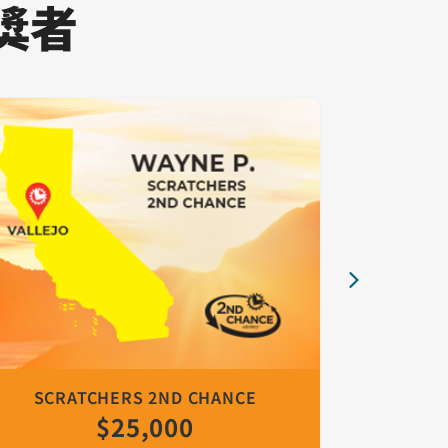
中獎者
SCRATCHERS 2ND CHANCE
FAN
$25,000