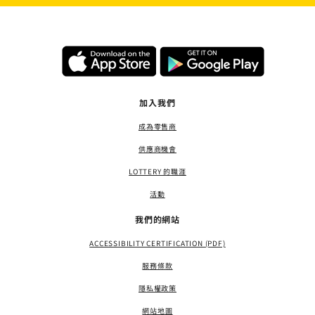
加入我們
成為零售商
供應商機會
LOTTERY 的職涯
活動
我們的網站
ACCESSIBILITY CERTIFICATION (PDF)
服務條款
隱私權政策
網站地圖