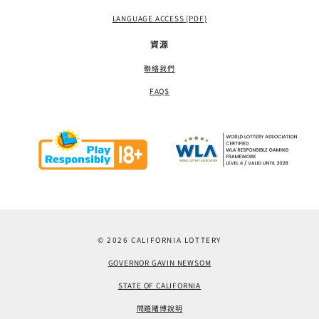
LANGUAGE ACCESS (PDF)
資源
聯絡我們
FAQS
© 2026 CALIFORNIA LOTTERY
GOVERNOR GAVIN NEWSOM
STATE OF CALIFORNIA
問題賭博說明