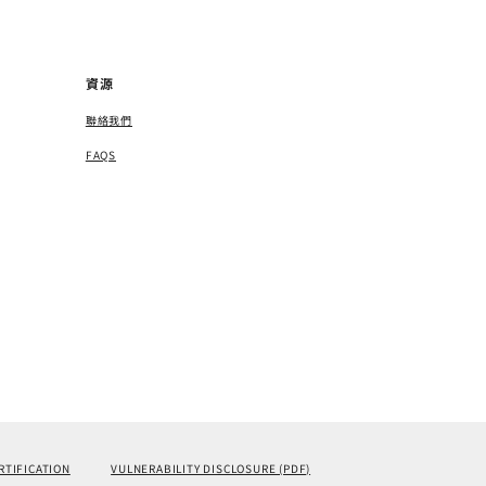
資源
聯絡我們
FAQS
RTIFICATION
VULNERABILITY DISCLOSURE (PDF)