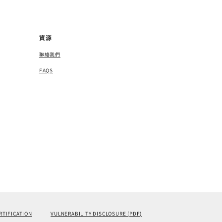
資源
聯絡我們
FAQS
RTIFICATION
VULNERABILITY DISCLOSURE (PDF)