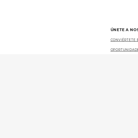
ÚNETE A NO
CONVIÉRTETE 
OPORTUNIDAD
PROVEEDORES
EMPLEOS EN L
EVENTOS