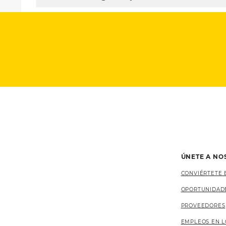
ÚNETE A NO
CONVIÉRTETE 
OPORTUNIDAD
PROVEEDORES
EMPLEOS EN L