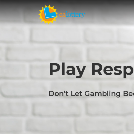
Play Resp
Don’t Let Gambling B