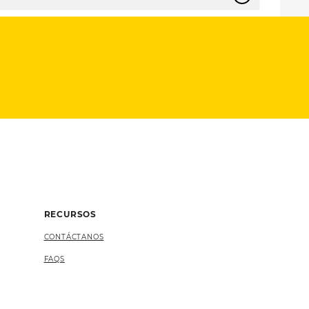
RECURSOS
CONTÁCTANOS
FAQS