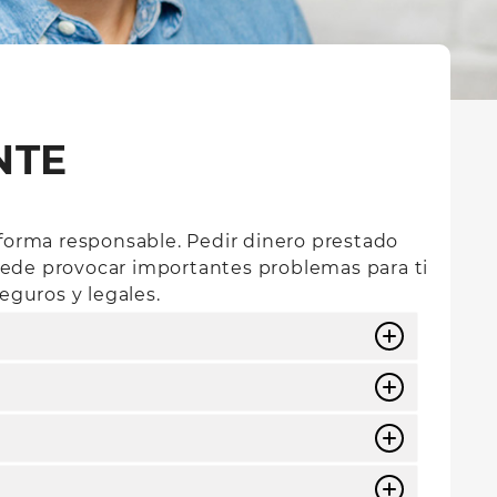
NTE
e forma responsable. Pedir dinero prestado
puede provocar importantes problemas para ti
seguros y legales.