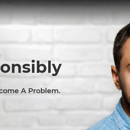
onsibly
ecome A Problem.