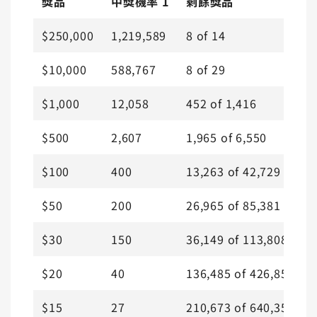
獎品
中獎機率 1
剩餘獎品
$250,000
1,219,589
8
of
14
$10,000
588,767
8
of
29
$1,000
12,058
452
of
1,416
$500
2,607
1,965
of
6,550
$100
400
13,263
of
42,729
$50
200
26,965
of
85,381
$30
150
36,149
of
113,808
$20
40
136,485
of
426,856
$15
27
210,673
of
640,358