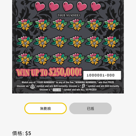
無劃痕
已括
價格:
$5