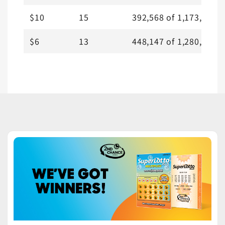
$10
15
392,568
of
1,173,743
$6
13
448,147
of
1,280,568