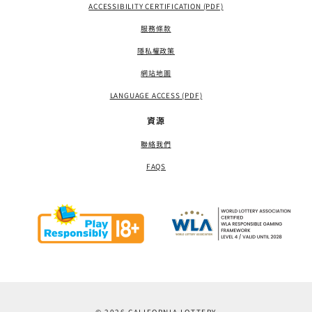
ACCESSIBILITY CERTIFICATION (PDF)
服務條款
隱私權政策
網站地圖
LANGUAGE ACCESS (PDF)
資源
聯絡我們
FAQS
© 2026 CALIFORNIA LOTTERY