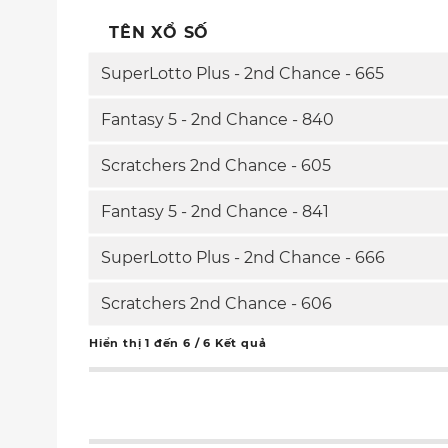
TÊN XỔ SỐ
SuperLotto Plus - 2nd Chance - 665
TÊN XỔ SỐ, SuperLotto Plus - 2nd Chance -
Fantasy 5 - 2nd Chance - 840
TÊN XỔ SỐ, Fantasy 5 - 2nd Chance - 840
Scratchers 2nd Chance - 605
TÊN XỔ SỐ, Scratchers 2nd Chance - 605
Fantasy 5 - 2nd Chance - 841
TÊN XỔ SỐ, Fantasy 5 - 2nd Chance - 841
SuperLotto Plus - 2nd Chance - 666
TÊN XỔ SỐ, SuperLotto Plus - 2nd Chance -
Scratchers 2nd Chance - 606
TÊN XỔ SỐ, Scratchers 2nd Chance - 606
Hiển thị 1 đến 6 / 6 Kết quả