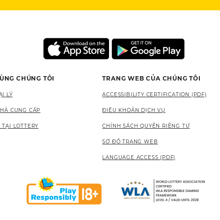
CÙNG CHÚNG TÔI
TRANG WEB CỦA CHÚNG TÔI
I LÝ
ACCESSIBILITY CERTIFICATION (PDF)
NHÀ CUNG CẤP
ĐIỀU KHOẢN DỊCH VỤ
 TẠI LOTTERY
CHÍNH SÁCH QUYỀN RIÊNG TƯ
SƠ ĐỒ TRANG WEB
LANGUAGE ACCESS (PDF)