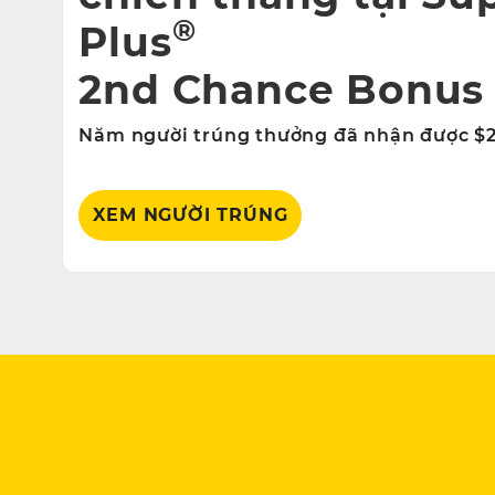
®
Plus
2nd Chance Bonus
Năm người trúng thưởng đã nhận được $2
XEM NGƯỜI TRÚNG