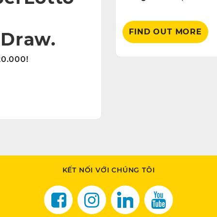
FIND OUT MORE
 Draw.
0.000!
KẾT NỐI VỚI CHÚNG TÔI