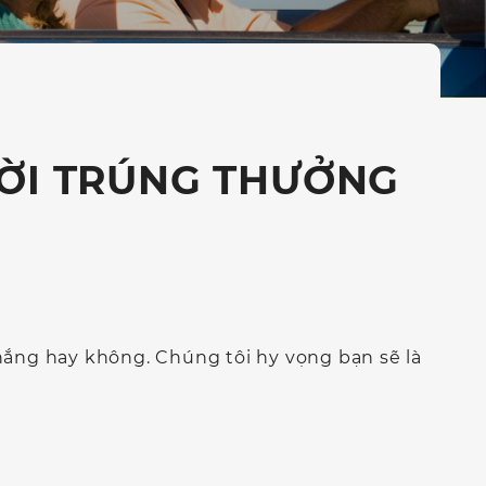
ỜI TRÚNG THƯỞNG
 thắng hay không. Chúng tôi hy vọng bạn sẽ là