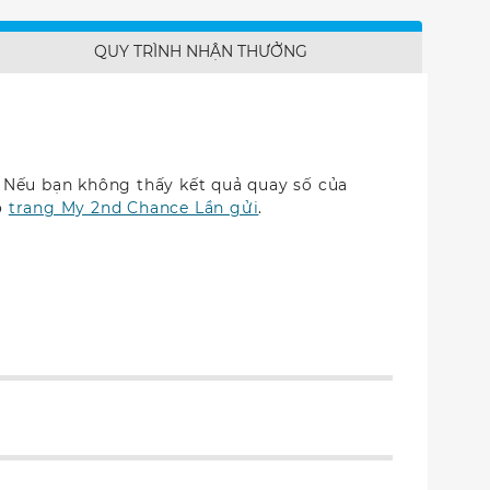
QUY TRÌNH NHẬN THƯỞNG
. Nếu bạn không thấy kết quả quay số của
o
trang My 2nd Chance Lần gửi
.