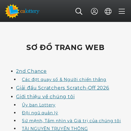
SƠ ĐỒ TRANG WEB
2nd Chance
Các đợt quay số & Người chiến thắng
Giải đấu Scratchers Scratch-Off 2026
Giới thiệu về chúng tôi
Ủy ban Lottery
Đội ngũ quản lý
Sứ mệnh, Tầm nhìn và Giá trị của chúng tôi
TÀI NGUYÊN TRUYỀN THÔNG