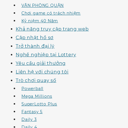
VĂN PHÒNG QUẬN
Chơi game có trách nhiệm
Kỷ niệm 40 Năm
Khả năng truy cập trang web
Cập nhật hồ sơ
Trở thành đại lý
Nghề nghiệp tại Lottery
Yêu cầu giải thưởng
Liên hệ với chúng tôi
Trò chơi quay số
Powerball
Mega Millions
SuperLotto Plus
Fantasy 5
Daily 3
Daily 4