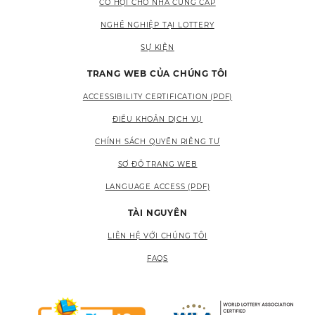
CƠ HỘI CHO NHÀ CUNG CẤP
NGHỀ NGHIỆP TẠI LOTTERY
SỰ KIỆN
TRANG WEB CỦA CHÚNG TÔI
ACCESSIBILITY CERTIFICATION (PDF)
ĐIỀU KHOẢN DỊCH VỤ
CHÍNH SÁCH QUYỀN RIÊNG TƯ
SƠ ĐỒ TRANG WEB
LANGUAGE ACCESS (PDF)
TÀI NGUYÊN
LIÊN HỆ VỚI CHÚNG TÔI
FAQS