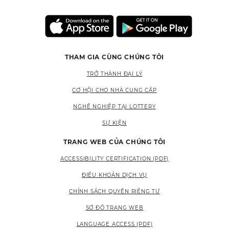
THAM GIA CÙNG CHÚNG TÔI
TRỞ THÀNH ĐẠI LÝ
CƠ HỘI CHO NHÀ CUNG CẤP
NGHỀ NGHIỆP TẠI LOTTERY
SỰ KIỆN
TRANG WEB CỦA CHÚNG TÔI
ACCESSIBILITY CERTIFICATION (PDF)
ĐIỀU KHOẢN DỊCH VỤ
CHÍNH SÁCH QUYỀN RIÊNG TƯ
SƠ ĐỒ TRANG WEB
LANGUAGE ACCESS (PDF)