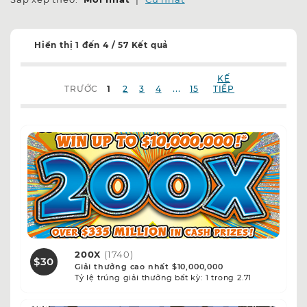
Hiển thị 1 đến 4 / 57 Kết quả
KẾ
...
TRƯỚC
1
2
3
4
15
TIẾP
200X
(1740)
$30
Giải thưởng cao nhất $10,000,000
Tỷ lệ trúng giải thưởng bất kỳ: 1 trong 2.71