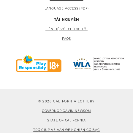
LANGUAGE ACCESS (PDF)
TÀI NGUYÊN
LIÊN HỆ VỚI CHÚNG TÔI
FAQS
© 2026 CALIFORNIA LOTTERY
GOVERNOR GAVIN NEWSOM
STATE OF CALIFORNIA
TRỢ GIÚP VỀ VẤN ĐỀ NGHIỆN CỜ BẠC