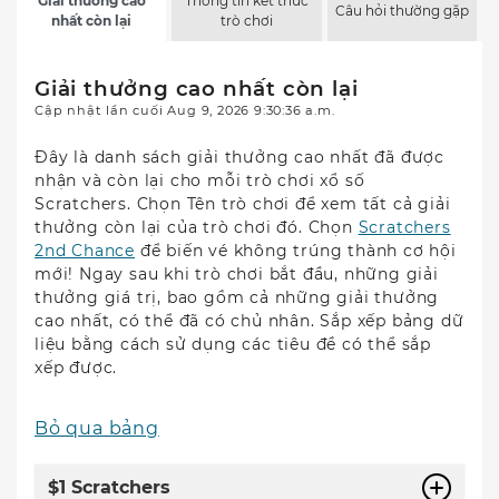
Giải thưởng cao
Thông tin kết thúc
Câu hỏi thường gặp
nhất còn lại
trò chơi
Giải thưởng cao nhất còn lại
Cập nhật lần cuối
Aug 9, 2026 9:30:36 a.m.
Đây là danh sách giải thưởng cao nhất đã được
nhận và còn lại cho mỗi trò chơi xổ số
Scratchers. Chọn Tên trò chơi để xem tất cả giải
thưởng còn lại của trò chơi đó. Chọn
Scratchers
2nd Chance
để biến vé không trúng thành cơ hội
mới! Ngay sau khi trò chơi bắt đầu, những giải
thưởng giá trị, bao gồm cả những giải thưởng
cao nhất, có thể đã có chủ nhân. Sắp xếp bảng dữ
liệu bằng cách sử dụng các tiêu đề có thể sắp
xếp được.
Bỏ qua bảng
$1 Scratchers