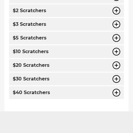
$2 Scratchers
$3 Scratchers
$5 Scratchers
$10 Scratchers
$20 Scratchers
$30 Scratchers
$40 Scratchers