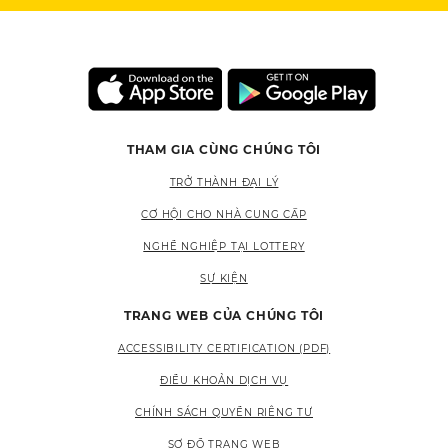
THAM GIA CÙNG CHÚNG TÔI
TRỞ THÀNH ĐẠI LÝ
CƠ HỘI CHO NHÀ CUNG CẤP
NGHỀ NGHIỆP TẠI LOTTERY
SỰ KIỆN
TRANG WEB CỦA CHÚNG TÔI
ACCESSIBILITY CERTIFICATION (PDF)
ĐIỀU KHOẢN DỊCH VỤ
CHÍNH SÁCH QUYỀN RIÊNG TƯ
SƠ ĐỒ TRANG WEB