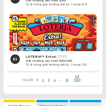
Giải thưởng cao nhất $100
Tỷ lệ trúng giải thưởng bất kỳ: 1 trong 8.13
LOTERIA™ Extra!
(1737)
$5
Giải thưởng cao nhất $100,000
Tỷ lệ trúng giải thưởng bất kỳ: 1 trong 3.51
KẾ
...
TRƯỚC
1
2
3
4
15
TIẾP