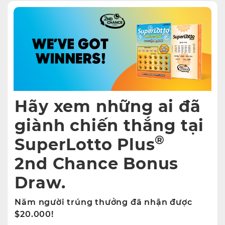
Hãy xem những ai đã
giành chiến thắng tại
®
SuperLotto Plus
2nd Chance Bonus
Draw.
Năm người trúng thưởng đã nhận được
$20.000!