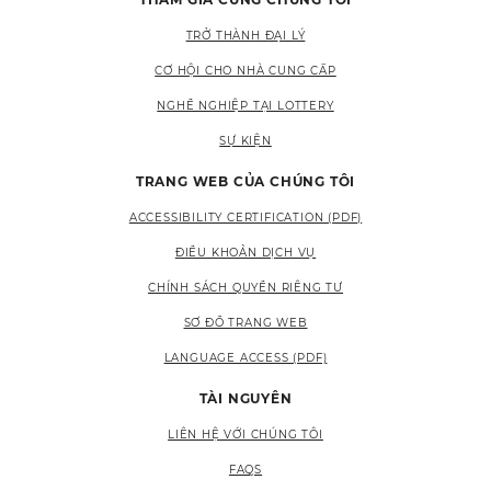
TRỞ THÀNH ĐẠI LÝ
CƠ HỘI CHO NHÀ CUNG CẤP
NGHỀ NGHIỆP TẠI LOTTERY
SỰ KIỆN
TRANG WEB CỦA CHÚNG TÔI
ACCESSIBILITY CERTIFICATION (PDF)
ĐIỀU KHOẢN DỊCH VỤ
CHÍNH SÁCH QUYỀN RIÊNG TƯ
SƠ ĐỒ TRANG WEB
LANGUAGE ACCESS (PDF)
TÀI NGUYÊN
LIÊN HỆ VỚI CHÚNG TÔI
FAQS