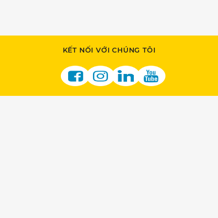
KẾT NỐI VỚI CHÚNG TÔI
THAM GIA CÙNG CHÚNG TÔI
TRỞ THÀNH ĐẠI LÝ
CƠ HỘI CHO NHÀ CUNG CẤP
NGHỀ NGHIỆP TẠI LOTTERY