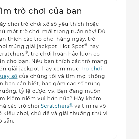
Tìm trò chơi của bạn
ãy chơi trò chơi xổ số yêu thích hoặc
hử một trò chơi mới trong tuần này! Dù
ạn thích các trò chơi hàng ngày, trò
®
hơi trúng giải jackpot, Hot Spot
hay
®
cratchers
, trò chơi hoàn hảo luôn có
ẵn cho bạn. Nếu bạn thích các trò mang
ến giải jackpot, hãy xem mục
Trò chơi
uay số
của chúng tôi và tìm mọi thông
in bạn cần biết, bao gồm các số trúng
hưởng, tỷ lệ cược, v.v. Bạn đang muốn
ìm kiếm niềm vui hơn nữa? Hãy khám
®
há các trò chơi
Scratchers
và tìm ra vô
ố kiểu chơi, chủ đề và giải thưởng thú vị
ó sẵn.