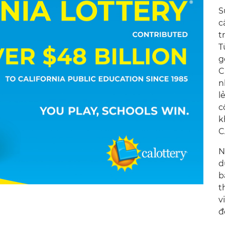
S
c
t
T
g
C
n
l
c
k
C
N
d
b
t
v
đ