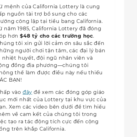
ứ mệnh của California Lottery là cung
ấp nguồn tài trợ bổ sung cho các
rường công lập tại tiểu bang California.
ừ năm 1985, California Lottery đã đóng
óp hơn
$48 tỷ cho các trường học
.
húng tôi xin gửi lời cảm ơn sâu sắc đến
hững người chơi tận tâm, các đại lý bán
ẻ nhiệt huyết, đội ngũ nhân viên và
ộng đồng địa phương—chúng tôi
hông thể làm được điều này nếu thiếu
ÁC BẠN!
hấp vào
đây
để xem các đóng góp giáo
ục mới nhất của Lottery tại khu vực của
ạn. Xem các video bên dưới để tìm hiểu
hêm về cam kết của chúng tôi trong
iệc tạo ra tác động tích cực đến cộng
ồng trên khắp California.