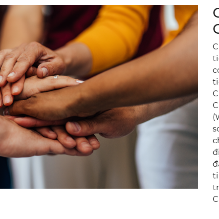
C
t
c
t
C
C
(
s
c
đ
đ
t
t
C