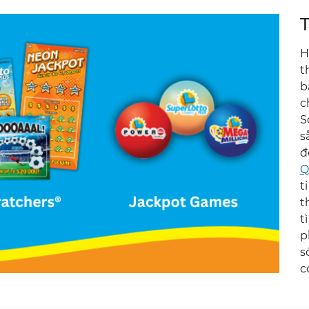
H
t
b
c
S
s
đ
Q
t
t
t
p
s
c