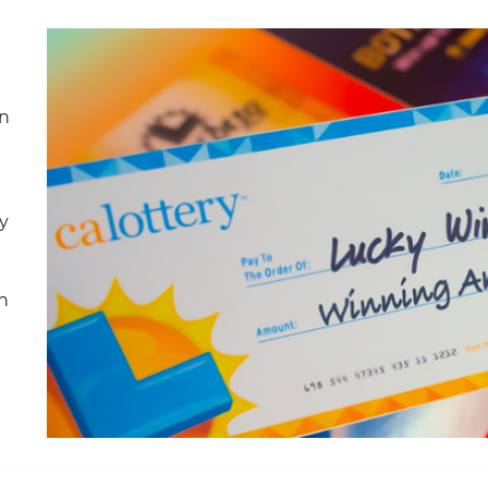
ớn
y
ơn