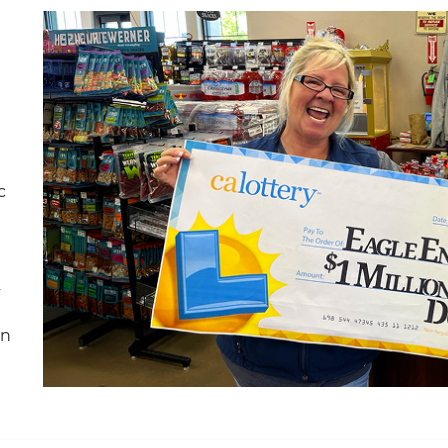
c
4
ơn