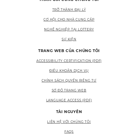
TRỞ THÀNH ĐẠI LÝ
CƠ HỘI CHO NHÀ CUNG CẤP
NGHỀ NGHIỆP TẠI LOTTERY
SỰ KIỆN
TRANG WEB CỦA CHÚNG TÔI
ACCESSIBILITY CERTIFICATION (PDF)
ĐIỀU KHOẢN DỊCH VỤ
CHÍNH SÁCH QUYỀN RIÊNG TƯ
SƠ ĐỒ TRANG WEB
LANGUAGE ACCESS (PDF)
TÀI NGUYÊN
LIÊN HỆ VỚI CHÚNG TÔI
FAQS