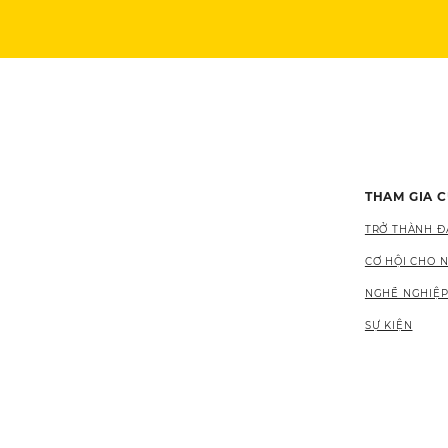
THAM GIA 
TRỞ THÀNH ĐẠ
CƠ HỘI CHO 
NGHỀ NGHIỆP
SỰ KIỆN