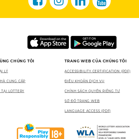
CÙNG CHÚNG TÔI
TRANG WEB CỦA CHÚNG TÔI
I LÝ
ACCESSIBILITY CERTIFICATION (PDF)
NHÀ CUNG CẤP
ĐIỀU KHOẢN DỊCH VỤ
 TẠI LOTTERY
CHÍNH SÁCH QUYỀN RIÊNG TƯ
SƠ ĐỒ TRANG WEB
LANGUAGE ACCESS (PDF)