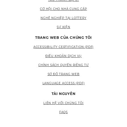
CƠ HỘI CHO NHÀ CUNG CẤP
NGHỀ NGHIỆP TẠI LOTTERY
SỰ KIỆN
TRANG WEB CỦA CHÚNG TÔI
ACCESSIBILITY CERTIFICATION (PDF)
ĐIỀU KHOẢN DỊCH VỤ
CHÍNH SÁCH QUYỀN RIÊNG TƯ
SƠ ĐỒ TRANG WEB
LANGUAGE ACCESS (PDF)
TÀI NGUYÊN
LIÊN HỆ VỚI CHÚNG TÔI
FAQS